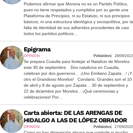
Podemos afirmar que Morena no es un Partido Político,
pues no tiene respetados y cumplidos por su gente una
Plataforma de Principios, ni su Estatuto, ni sus principios
básicos, ni una estructura ideológica y sociopolítica, por la
falta de identidad de sus adheridos procedentes de casi
todos los partidos políticos...
Epigrama
OPINIÓN
Pvillalobos
28/09/2022
Se prepara Cuautla para festejar el Natalicio de Morelos
este 30 de septiembre. Dos natalicios en Cuautla,
celebran por dos guerreros… ¡Uno Emiliano Zapata…! ¡Y
otro el Grandioso Morelos! Corolario: Grandes son el 10
de abril y 8 de agosto por Zapata… 30 de septiembre y
22 de diciembre por Morelos... ¡Qué ceremonias y
celebraciones! Por...
Carta abierta: DE LAS ARENGAS DE
HIDALGO A LAS DE LÓPEZ OBRADOR
OPINIÓN
Pvillalobos
27/09/2022
Como no hay disposición alguna que controle ni mucho