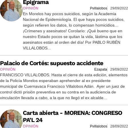
Epigrama
OPINIÓN
Pvillalobos
29/09/2022
En Morelos hay pocos suicidios, según la Academia
Nacional de Epidemiología. El que haya pocos suicidios,
según refieren los datos, lo compensan homicidios…
¡Crímenes y asesinatos! Corolario: ¡Qué bueno que en
nuestro Estado pocos se quitan la vida, lástima que los
asesinatos están al orden del día! Por PABLO RUBÉN
VILLALOBOS...
Palacio de Cortés: supuesto accidente
OPINIÓN
Ezapata
29/09/2022
FRANCISCO VILLALOBOS. Hasta el cierre de esta edición, elementos
de la Policía Morelos esperaban aprehender al ex presidente
municipal de Cuernavaca Francisco Villalobos Adán. Ayer un juez de
control dictó prisión preventiva en su contra en la audiciencia de
vinculación llevada a cabo, a la que no llegó el ex alcalde...
Carta abierta - MORENA: CONGRESO
PA’L 24
OPINIÓN
Pvillalobos
28/09/2022