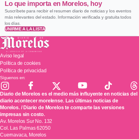
Lo que importa en Morelos, hoy
Suscríbete para recibir el resumen diario de noticias y los eventos
más relevantes del estado. Información verificada y gratuita todos
los días.
UNIRME A LA LISTA
Aviso legal
Política de cookies
Política de privacidad
Síguenos en:
Diario de Morelos es el medio más influyente en noticias del
diario acontecer morelense. Las últimas noticias de
Morelos. / Diario de Morelos te comparte las versiones
impresas sin costo.
Av. Morelos Sur No. 132
Col. Las Palmas 62050
Cuernavaca, Morelos