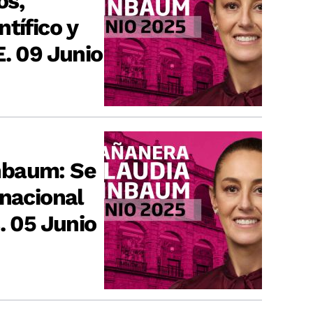
os,
tífico y
E. 09 Junio
nbaum: Se
 nacional
. 05 Junio