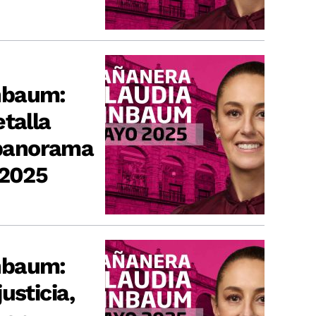
nbaum:
talla
y panorama
 2025
nbaum:
usticia,