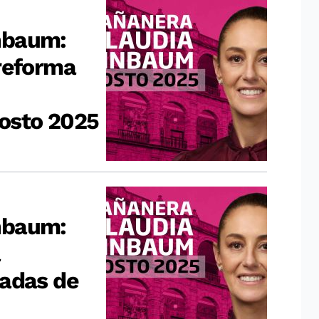
nbaum:
reforma
gosto 2025
nbaum:
a
dadas de