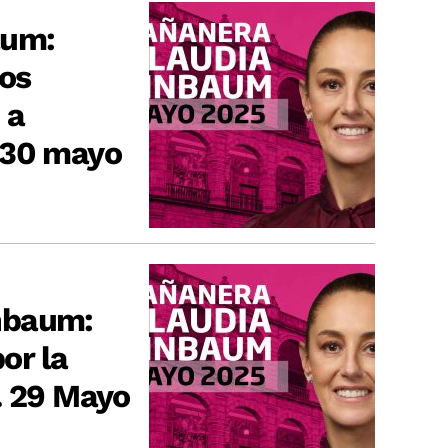
aum:
os
 a
 30 mayo
nbaum:
or la
. 29 Mayo