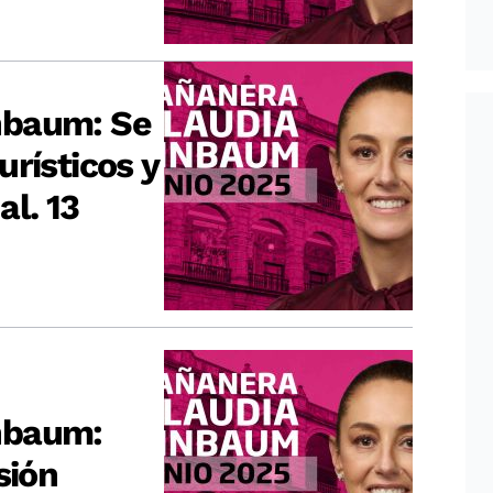
nbaum: Se
rísticos y
l. 13
nbaum:
sión