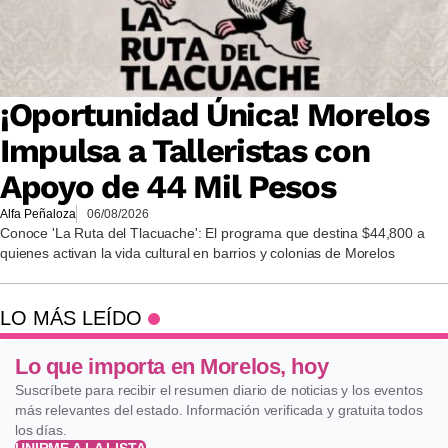
¡Oportunidad Única! Morelos
Impulsa a Talleristas con
Apoyo de 44 Mil Pesos
Alfa Peñaloza
06/08/2026
Conoce 'La Ruta del Tlacuache': El programa que destina $44,800 a
quienes activan la vida cultural en barrios y colonias de Morelos
LO MÁS LEÍDO
Lo que importa en Morelos, hoy
Suscríbete para recibir el resumen diario de noticias y los eventos
más relevantes del estado. Información verificada y gratuita todos
los días.
UNIRME A LA LISTA