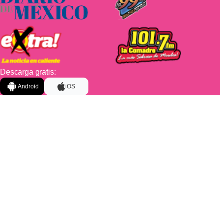
Descarga gratis:
Android
iOS