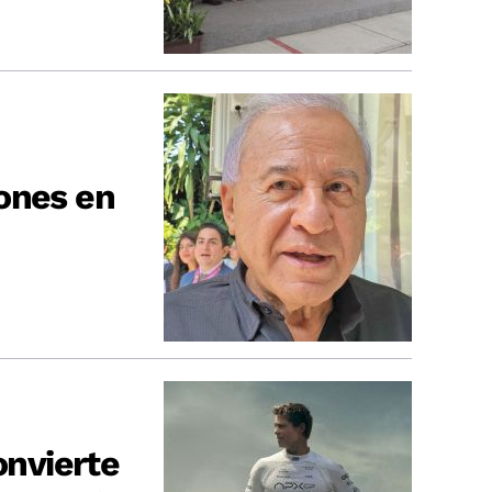
ones en
onvierte