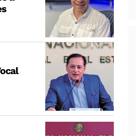
es
ocal