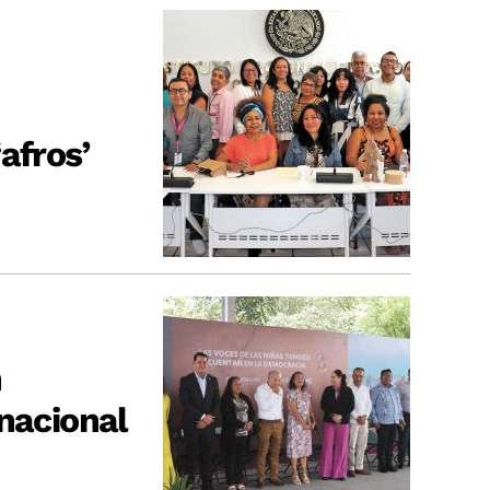
afros’
n
nacional