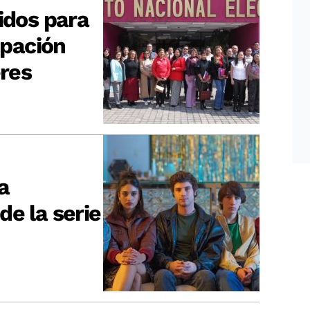
idos para
ipación
eres
a
de la serie