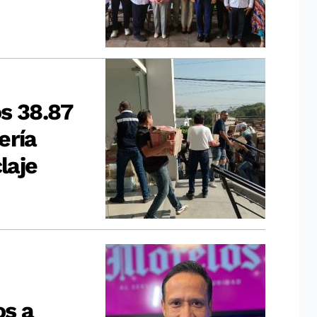
s 38.87
ería
laje
os a