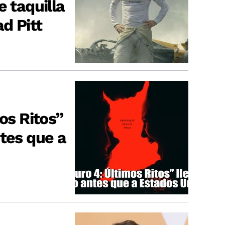
e taquilla
ad Pitt
mos Ritos”
ntes que a