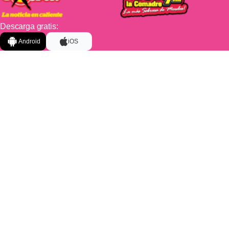
Descarga gratis:
Android
iOS