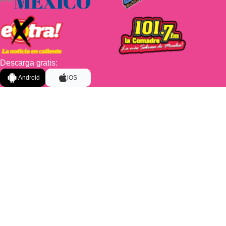
Descarga gratis:
Android
iOS