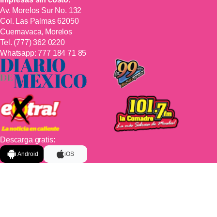
Av. Morelos Sur No. 132
Col. Las Palmas 62050
Cuernavaca, Morelos
Tel.
(777) 362 0220
Whatsapp:
777 184 71 85
Descarga gratis:
Android
iOS