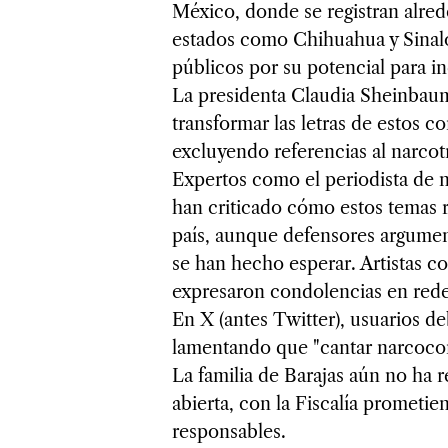
México, donde se registran alred
estados como Chihuahua y Sinalo
públicos por su potencial para inc
La presidenta Claudia Sheinbau
transformar las letras de estos c
excluyendo referencias al narcotr
Expertos como el periodista de n
han criticado cómo estos temas re
país, aunque defensores argumen
se han hecho esperar. Artistas c
expresaron condolencias en redes
En X (antes Twitter), usuarios de
lamentando que "cantar narcocor
La familia de Barajas aún no ha r
abierta, con la Fiscalía prometie
responsables.