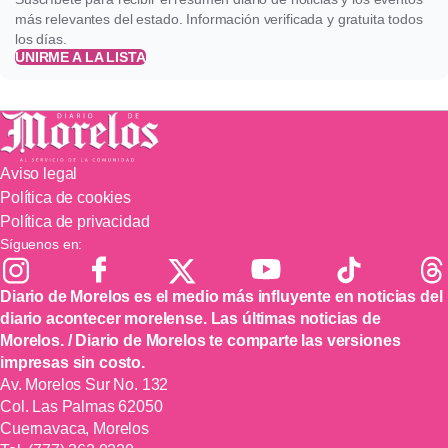
más relevantes del estado. Información verificada y gratuita todos
los días.
UNIRME A LA LISTA
Aviso legal
Política de cookies
Política de privacidad
Síguenos en:
Diario de Morelos es el medio más influyente en noticias del
diario acontecer morelense. Las últimas noticias de
Morelos. / Diario de Morelos te comparte las versiones
impresas sin costo.
Av. Morelos Sur No. 132
Col. Las Palmas 62050
Cuernavaca, Morelos