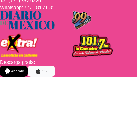
Tel.
(777) 362 0220
Whatsapp:
777 184 71 85
Descarga gratis:
Android
iOS