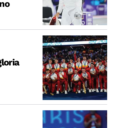
rno
loria