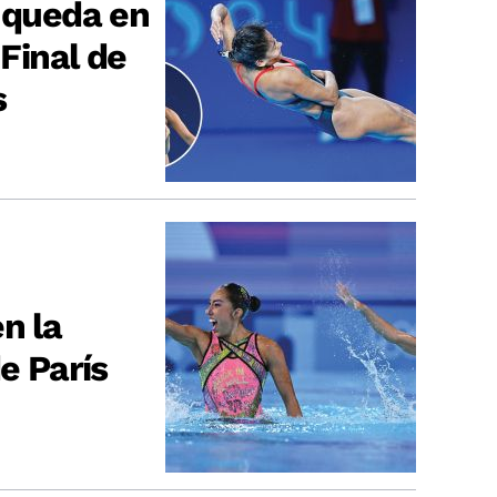
o queda en
 Final de
s
n la
de París