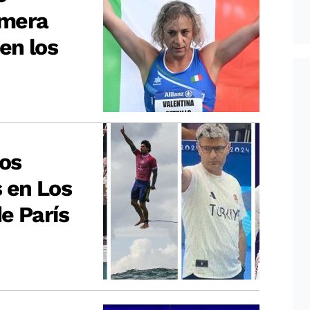
imera
en los
los
 en Los
e París