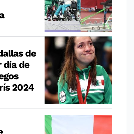
a
allas de
 día de
uegos
rís 2024
e