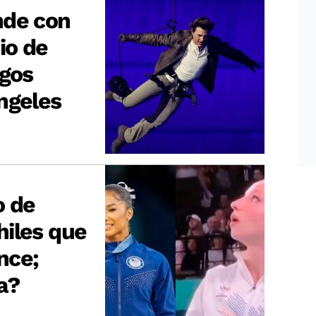
nde con
io de
egos
ngeles
o de
iles que
nce;
a?