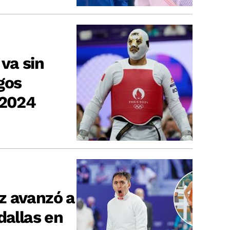
va sin
gos
 2024
z avanzó a
dallas en