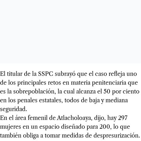
El titu­lar de la SSPC subrayó que el caso refleja uno
de los prin­ci­pa­les retos en mate­ria peni­ten­cia­ria que
es la sobre­po­bla­ción, la cual alcanza el 50 por ciento
en los pena­les esta­ta­les, todos de baja y mediana
segu­ri­dad.
En el área feme­nil de Atla­cho­loaya, dijo, hay 297
muje­res en un espa­cio dise­ñado para 200, lo que
tam­bién obliga a tomar medi­das de des­pre­su­ri­za­ción.