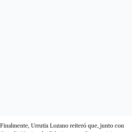
Final­mente, Urru­tia Lozano rei­teró que, junto con