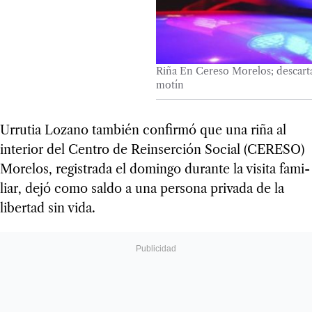
Riña En Cereso Morelos; descarta
motín
Urru­tia Lozano tam­bién con­firmó que una riña al
inte­rior del Cen­tro de Rein­ser­ción Social (CERESO)
More­los, regis­trada el domingo durante la visita fami­
liar, dejó como saldo a una per­sona pri­vada de la
liber­tad sin vida.