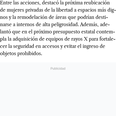
Entre las accio­nes, des­tacó la pró­xima reu­bi­ca­ción
de muje­res pri­va­das de la liber­tad a espa­cios más dig­
nos y la remo­de­la­ción de áreas que podrían des­ti­
narse a inter­nos de alta peli­gro­si­dad. Ade­más, ade­
lantó que en el pró­ximo pre­su­puesto esta­tal con­tem­
pla la adqui­si­ción de equi­pos de rayos X para for­ta­le­
cer la segu­ri­dad en acce­sos y evi­tar el ingreso de
obje­tos prohi­bi­dos.