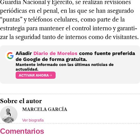
Guar­dia Nacio­nal y Ejér­cito, se rea­li­zan revi­sio­nes
perió­di­cas en el penal, en las que se han ase­gu­rado
“pun­tas” y telé­fo­nos celu­la­res, como parte de la
estra­te­gia para man­te­ner el con­trol interno y garan­ti­
zar la segu­ri­dad tanto de inter­nos como de visi­tan­tes.
Añadir
Diario de Morelos
como fuente preferida
de Google de forma gratuita.
Mantente informado con las últimas noticias de
actualidad.
ACTIVAR AHORA
Sobre el autor
MARCELA GARCÍA
Ver biografía
Comentarios