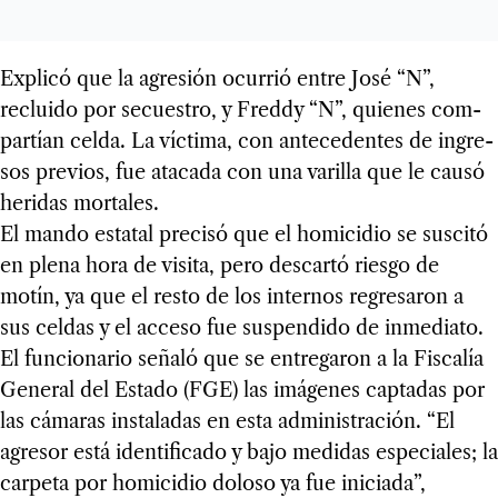
Explicó que la agre­sión ocu­rrió entre José “N”,
recluido por secues­tro, y Freddy “N”, quie­nes com­
par­tían celda. La víc­tima, con ante­ce­den­tes de ingre­
sos pre­vios, fue ata­cada con una vari­lla que le causó
heri­das mor­ta­les.
El mando esta­tal pre­cisó que el homi­ci­dio se sus­citó
en plena hora de visita, pero des­cartó riesgo de
motín, ya que el resto de los inter­nos regre­sa­ron a
sus cel­das y el acceso fue sus­pen­dido de inme­diato.
El fun­cio­na­rio señaló que se entre­ga­ron a la Fis­ca­lía
Gene­ral del Estado (FGE) las imá­ge­nes cap­ta­das por
las cáma­ras ins­ta­la­das en esta admi­nis­tra­ción. “El
agre­sor está iden­ti­fi­cado y bajo medi­das espe­cia­les; la
car­peta por homi­ci­dio doloso ya fue ini­ciada”,