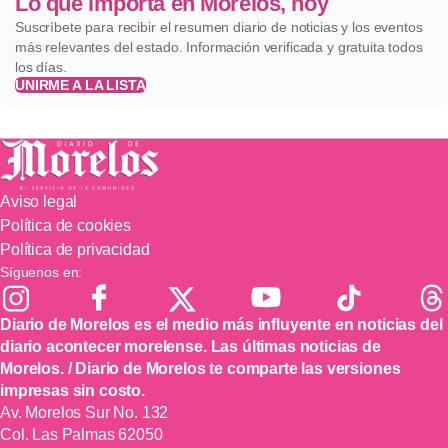
Lo que importa en Morelos, hoy
Suscríbete para recibir el resumen diario de noticias y los eventos
más relevantes del estado. Información verificada y gratuita todos
los días.
UNIRME A LA LISTA
Aviso legal
Política de cookies
Política de privacidad
Síguenos en:
Diario de Morelos es el medio más influyente en noticias del
diario acontecer morelense. Las últimas noticias de
Morelos. / Diario de Morelos te comparte las versiones
impresas sin costo.
Av. Morelos Sur No. 132
Col. Las Palmas 62050