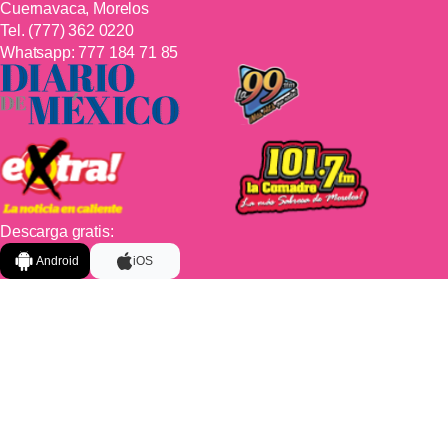
Cuernavaca, Morelos
Tel.
(777) 362 0220
Whatsapp:
777 184 71 85
Descarga gratis:
Android
iOS