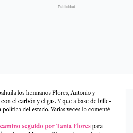
huila los her­ma­nos Flo­res, Anto­nio y
con el car­bón y el gas. Y que a base de bille­
a polí­tica del estado. Varias veces lo comenté
 camino seguido por Tania Flo­res
para