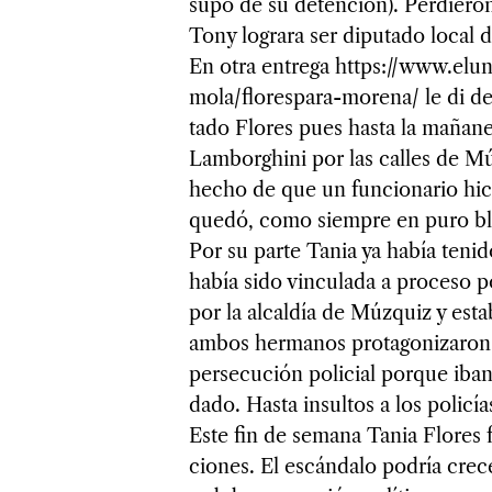
supo de su deten­ción). Per­die­ro
Tony lograra ser dipu­tado local d
En otra entrega https://www.elu­ni­
mola/flo­res­para-morena/ le di det
tado Flo­res pues hasta la maña­n
Lam­borg­hini por las calles de Mú
hecho de que un fun­cio­na­rio hi
quedó, como siem­pre en puro bla
Por su parte Tania ya había tenid
había sido vin­cu­lada a pro­ceso p
por la alcal­día de Múz­quiz y est
ambos her­ma­nos pro­ta­go­ni­za­ro
per­se­cu­ción poli­cial por­que ib
dado. Hasta insul­tos a los poli­cí
Este fin de semana Tania Flo­res 
cio­nes. El escán­dalo podría cre­c