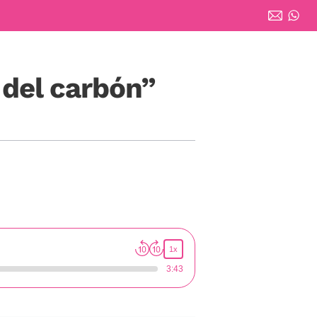
 del carbón”
1x
3:43