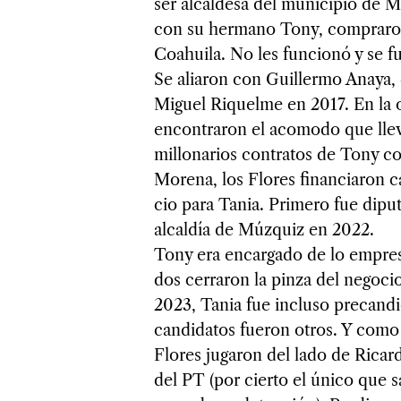
ser alcal­desa del muni­ci­pio de
con su her­mano Tony, com­pra­ron
Coahuila. No les fun­cionó y se f
Se alia­ron con Gui­llermo Anaya, q
Miguel Riquelme en 2017. En la 
encon­tra­ron el aco­modo que lle
millo­na­rios con­tra­tos de Tony
Morena, los Flo­res finan­cia­ron c
cio para Tania. Pri­mero fue dipu­ta
alcal­día de Múz­quiz en 2022.
Tony era encar­gado de lo empre­sa­
dos cerra­ron la pinza del nego­cio
2023, Tania fue incluso pre­can­di­
can­di­da­tos fue­ron otros. Y co
Flo­res juga­ron del lado de Ricard
del PT (por cierto el único que s