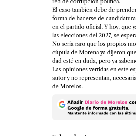
red de corrup­ción polí­tica.
El caso tam­bién debe de pren­der
forma de hacerse de can­di­da­tu­ra
en el par­tido ofi­cial. Y hoy, que 
las elec­cio­nes del 2027, se espe
No sería raro que los pro­pios more
cúpula de Morena ya dije­ron que no
dad esté en duda, pero ya sabe­mo
Las opi­nio­nes ver­ti­das en este es
autor y no repre­sen­tan, nece­sa­ria
de More­los.
Añadir
Diario de Morelos
com
Google de forma gratuita.
Mantente informado con las última