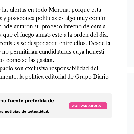
 las aler­tas en todo Morena, por­que esta
s y posi­cio­nes polí­ti­cas es algo muy común
ya ade­lan­ta­ron su pro­ceso interno de cara a
ra que el fuego amigo esté a la orden del día.
­nis­tas se des­pe­da­cen entre ellos. Desde la
 per­mi­ti­rían can­di­da­tu­ras cuya hones­ti­
s como se las gas­tan.
pa­cio son exclu­siva res­pon­sa­bi­li­dad del
­mente, la polí­tica edi­to­rial de Grupo Dia­rio
o fuente preferida de
ACTIVAR AHORA
s noticias de actualidad.