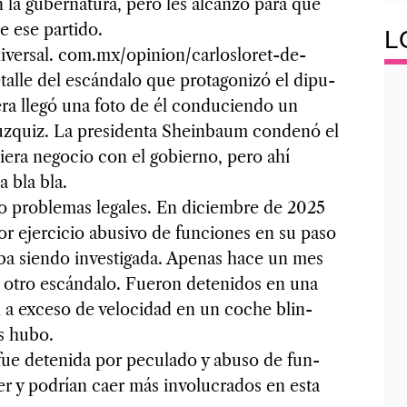
n la guber­na­tura, pero les alcanzó para que
e ese par­tido.
L
ver­sal. com.mx/opi­nion/car­los­lo­ret-de-
a­lle del escán­dalo que pro­ta­go­nizó el dipu­
era llegó una foto de él con­du­ciendo un
z­quiz. La pre­si­denta Shein­baum con­denó el
ciera nego­cio con el gobierno, pero ahí
 bla bla.
o pro­ble­mas lega­les. En diciem­bre de 2025
or ejer­ci­cio abu­sivo de fun­cio­nes en su paso
aba siendo inves­ti­gada. Ape­nas hace un mes
n otro escán­dalo. Fue­ron dete­ni­dos en una
an a exceso de velo­ci­dad en un coche blin­
as hubo.
fue dete­nida por pecu­lado y abuso de fun­
er y podrían caer más invo­lu­cra­dos en esta