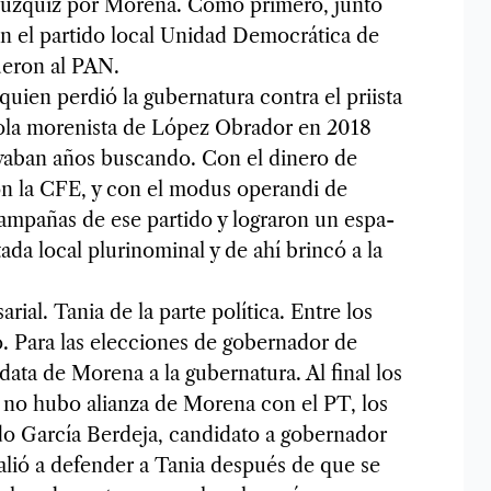
 Múz­quiz por Morena. Cómo pri­mero, junto
 el par­tido local Uni­dad Demo­crá­tica de
ue­ron al PAN.
uien per­dió la guber­na­tura con­tra el priista
ola more­nista de López Obra­dor en 2018
­va­ban años bus­cando. Con el dinero de
 con la CFE, y con el modus ope­randi de
am­pa­ñas de ese par­tido y logra­ron un espa­
da local plu­ri­no­mi­nal y de ahí brincó a la
rial. Tania de la parte polí­tica. Entre los
. Para las elec­cio­nes de gober­na­dor de
data de Morena a la guber­na­tura. Al final los
mo no hubo alianza de Morena con el PT, los
o Gar­cía Ber­deja, can­di­dato a gober­na­dor
alió a defen­der a Tania des­pués de que se