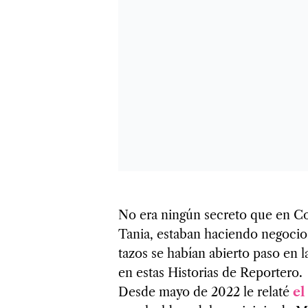
No era nin­gún secreto que en Coa
Tania, esta­ban haciendo nego­cio 
ta­zos se habían abierto paso en l
en estas His­to­rias de Repor­tero.
Desde mayo de 2022 le relaté
el