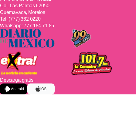
Col. Las Palmas 62050
Cuernavaca, Morelos
Tel.
(777) 362 0220
Whatsapp:
777 184 71 85
Descarga gratis:
Android
iOS