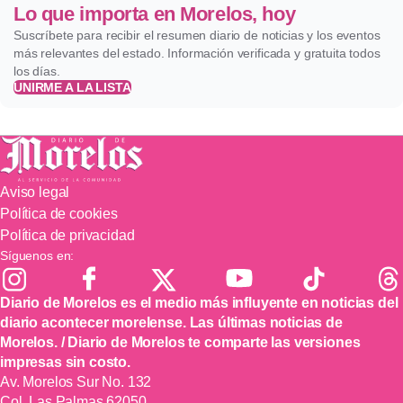
Lo que importa en Morelos, hoy
Suscríbete para recibir el resumen diario de noticias y los eventos
más relevantes del estado. Información verificada y gratuita todos
los días.
UNIRME A LA LISTA
Aviso legal
Política de cookies
Política de privacidad
Síguenos en:
Diario de Morelos es el medio más influyente en noticias del
diario acontecer morelense. Las últimas noticias de
Morelos. / Diario de Morelos te comparte las versiones
impresas sin costo.
Av. Morelos Sur No. 132
Col. Las Palmas 62050