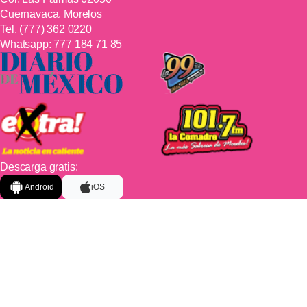
Cuernavaca, Morelos
Tel.
(777) 362 0220
Whatsapp:
777 184 71 85
Descarga gratis:
Android
iOS