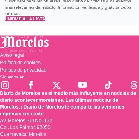
Suscríbete para recibir el resumen diario de noticias y los eventos
más relevantes del estado. Información verificada y gratuita todos
los días.
UNIRME A LA LISTA
Aviso legal
Política de cookies
Política de privacidad
Síguenos en:
Diario de Morelos es el medio más influyente en noticias del
diario acontecer morelense. Las últimas noticias de
Morelos. / Diario de Morelos te comparte las versiones
impresas sin costo.
Av. Morelos Sur No. 132
Col. Las Palmas 62050
Cuernavaca, Morelos