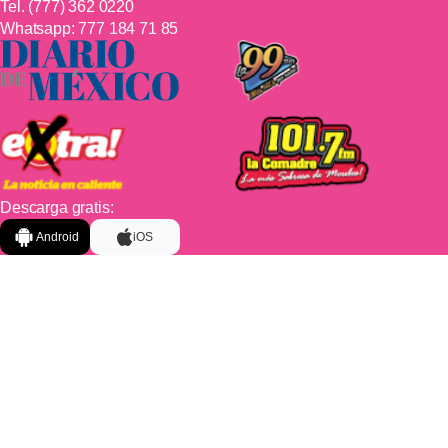
Tel.
(777) 362 0220
Whatsapp:
777 184 71 85
Descarga gratis:
Android
iOS