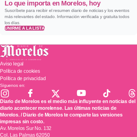
Lo que importa en Morelos, hoy
Suscríbete para recibir el resumen diario de noticias y los eventos
más relevantes del estado. Información verificada y gratuita todos
los días.
UNIRME A LA LISTA
Aviso legal
Política de cookies
Política de privacidad
Síguenos en:
Diario de Morelos es el medio más influyente en noticias del
diario acontecer morelense. Las últimas noticias de
Morelos. / Diario de Morelos te comparte las versiones
impresas sin costo.
Av. Morelos Sur No. 132
Col. Las Palmas 62050