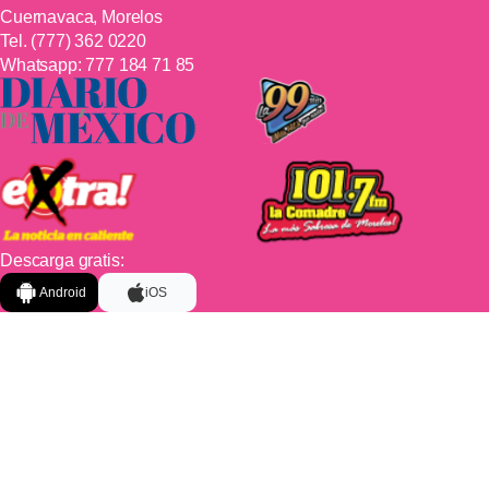
Cuernavaca, Morelos
Tel.
(777) 362 0220
Whatsapp:
777 184 71 85
Descarga gratis:
Android
iOS