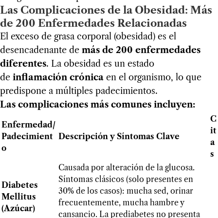
Las Complicaciones de la Obesidad: Más
de 200 Enfermedades Relacionadas
El exceso de grasa corporal (obesidad) es el
desencadenante de
más de 200 enfermedades
diferentes
. La obesidad es un estado
de
inflamación crónica
en el organismo, lo que
predispone a múltiples padecimientos.
Las complicaciones más comunes incluyen:
C
Enfermedad/
it
Padecimient
Descripción y Síntomas Clave
a
o
s
Causada por alteración de la glucosa.
Síntomas clásicos (solo presentes en
Diabetes
30% de los casos): mucha sed, orinar
Mellitus
frecuentemente, mucha hambre y
(Azúcar)
cansancio. La prediabetes no presenta