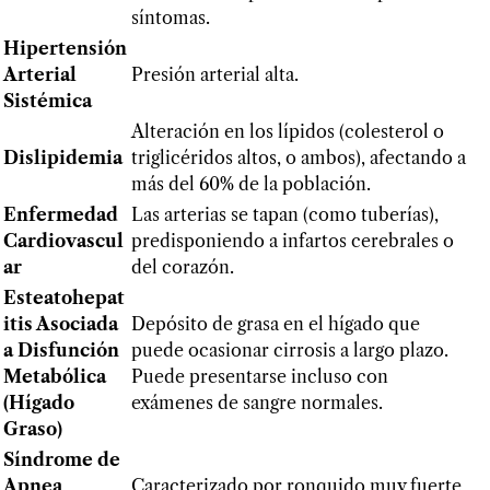
síntomas.
Hipertensión
Arterial
Presión arterial alta.
Sistémica
Alteración en los lípidos (colesterol o
Dislipidemia
triglicéridos altos, o ambos), afectando a
más del 60% de la población.
Enfermedad
Las arterias se tapan (como tuberías),
Cardiovascul
predisponiendo a infartos cerebrales o
ar
del corazón.
Esteatohepat
itis Asociada
Depósito de grasa en el hígado que
a Disfunción
puede ocasionar cirrosis a largo plazo.
Metabólica
Puede presentarse incluso con
(Hígado
exámenes de sangre normales.
Graso)
Síndrome de
Apnea
Caracterizado por ronquido muy fuerte