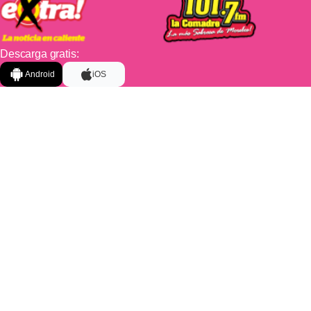
Descarga gratis:
Android
iOS