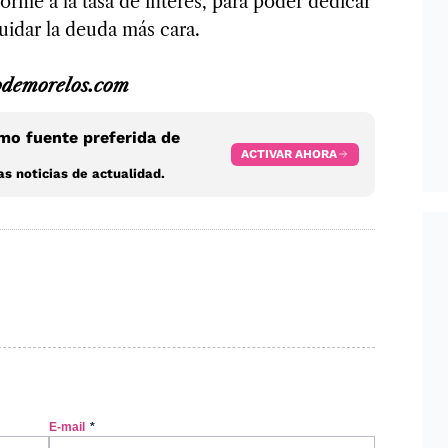
rme a la tasa de interés, para poder dedicar
uidar la deuda más cara.
odemorelos.com
o fuente preferida de
ACTIVAR AHORA
s noticias de actualidad.
E-mail
*