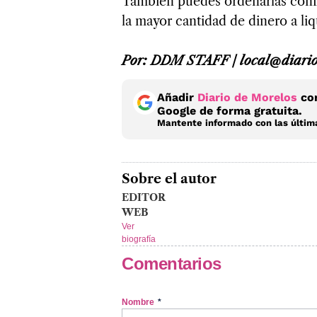
También puedes ordenarlas confo
la mayor cantidad de dinero a liq
Por: DDM STAFF / local@diari
Añadir
Diario de Morelos
com
Google de forma gratuita.
Mantente informado con las última
Sobre el autor
EDITOR
WEB
Ver
biografía
Comentarios
Nombre
*