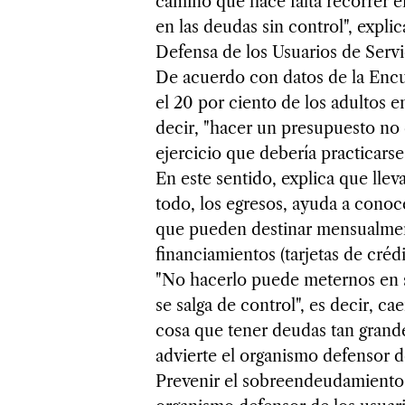
camino que hace falta recorrer en
en las deudas sin control", expli
Defensa de los Usuarios de Servi
De acuerdo con datos de la Encu
el 20 por ciento de los adultos e
decir, "hacer un presupuesto no 
ejercicio que debería practicars
En este sentido, explica que llev
todo, los egresos, ayuda a conoce
que pueden destinar mensualmen
financiamientos (tarjetas de créd
"No hacerlo puede meternos en s
se salga de control", es decir, c
cosa que tener deudas tan grand
advierte el organismo defensor de
Prevenir el sobreendeudamiento 