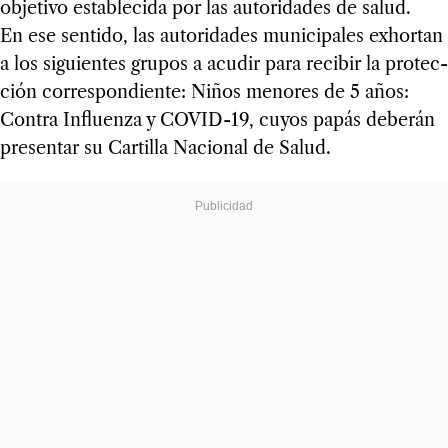
obje­tivo esta­ble­cida por las auto­ri­da­des de salud.
En ese sen­tido, las auto­ri­da­des muni­ci­pa­les exhor­tan
a los siguien­tes gru­pos a acu­dir para reci­bir la pro­tec­
ción corres­pon­diente: Niños meno­res de 5 años:
Con­tra Influenza y COVID-19, cuyos papás debe­rán
pre­sen­tar su Car­ti­lla Nacio­nal de Salud.