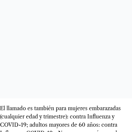
El lla­mado es tam­bién para muje­res emba­ra­za­das
(cual­quier edad y tri­mes­tre): con­tra Influenza y
COVID-19; adul­tos mayo­res de 60 años: con­tra