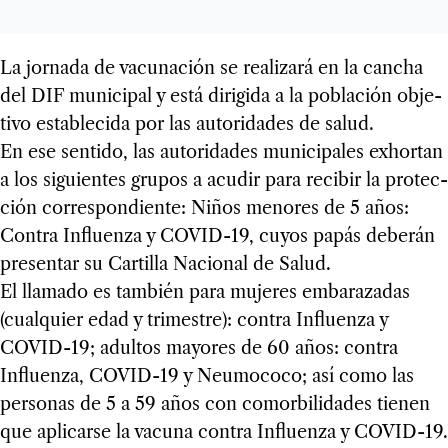
La jor­nada de vacu­na­ción se rea­li­zará en la can­cha
del DIF muni­ci­pal y está diri­gida a la pobla­ción obje­
tivo esta­ble­cida por las auto­ri­da­des de salud.
En ese sen­tido, las auto­ri­da­des muni­ci­pa­les exhor­tan
a los siguien­tes gru­pos a acu­dir para reci­bir la pro­tec­
ción corres­pon­diente: Niños meno­res de 5 años:
Con­tra Influenza y COVID-19, cuyos papás debe­rán
pre­sen­tar su Car­ti­lla Nacio­nal de Salud.
El lla­mado es tam­bién para muje­res emba­ra­za­das
(cual­quier edad y tri­mes­tre): con­tra Influenza y
COVID-19; adul­tos mayo­res de 60 años: con­tra
Influenza, COVID-19 y Neu­mo­coco; así como las
per­so­nas de 5 a 59 años con comor­bi­li­da­des tie­nen
que apli­carse la vacuna con­tra Influenza y COVID-19.