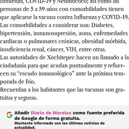
Influenza, COVID-19 y Neu­mo­coco; así como las
per­so­nas de 5 a 59 años con comor­bi­li­da­des tie­nen
que apli­carse la vacuna con­tra Influenza y COVID-19.
Las comor­bi­li­da­des a con­si­de­rar son: Dia­be­tes,
hiper­ten­sión, inmu­no­su­pre­sión, asma, enfer­me­da­des
car­dia­cas o pul­mo­na­res cró­ni­cas, obe­si­dad mór­bida,
insu­fi­cien­cia renal, cán­cer, VIH, entre otras.
Las auto­ri­da­des de Xochi­te­pec hacen un lla­mado a la
ciu­da­da­nía para que acu­dan pun­tual­mente y refuer­
cen su “escudo inmu­no­ló­gico” ante la pró­xima tem­
po­rada de frío.
Recuer­dan a los habi­tan­tes que las vacu­nas son gra­
tui­tas y segu­ras.
Añadir
Diario de Morelos
como fuente preferida
de Google de forma gratuita.
Mantente informado con las últimas noticias de
actualidad.