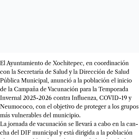
El Ayun­ta­miento de Xochi­te­pec, en coor­di­na­ción
con la Secre­ta­ría de Salud y la Direc­ción de Salud
Pública Muni­ci­pal, anun­ció a la pobla­ción el ini­cio
de la Cam­paña de Vacu­na­ción para la Tem­po­rada
Inver­nal 2025-2026 con­tra Influenza, COVID-19 y
Neu­mo­coco, con el obje­tivo de pro­te­ger a los gru­pos
más vul­ne­ra­bles del muni­ci­pio.
La jor­nada de vacu­na­ción se lle­vará a cabo en la can­
cha del DIF muni­ci­pal y está diri­gida a la pobla­ción