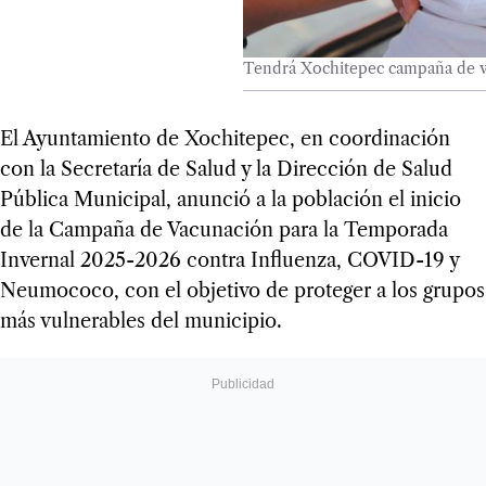
Tendrá Xochitepec campaña de 
El Ayun­ta­miento de Xochi­te­pec, en coor­di­na­ción
con la Secre­ta­ría de Salud y la Direc­ción de Salud
Pública Muni­ci­pal, anun­ció a la pobla­ción el ini­cio
de la Cam­paña de Vacu­na­ción para la Tem­po­rada
Inver­nal 2025-2026 con­tra Influenza, COVID-19 y
Neu­mo­coco, con el obje­tivo de pro­te­ger a los gru­pos
más vul­ne­ra­bles del muni­ci­pio.