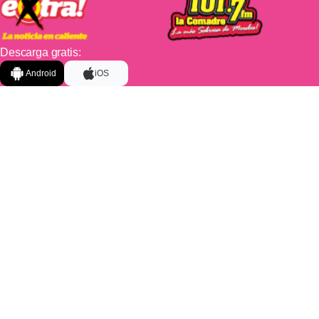
Descarga gratis:
Android
iOS