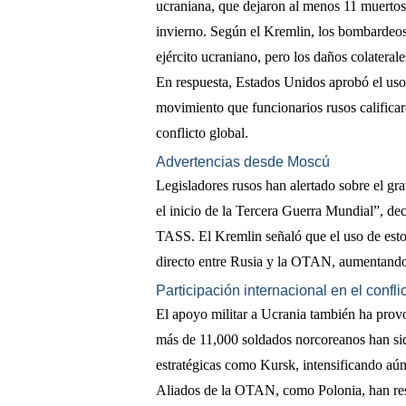
ucraniana, que dejaron al menos 11 muertos y
invierno. Según el Kremlin, los bombardeos f
ejército ucraniano, pero los daños colatera
En respuesta, Estados Unidos aprobó el uso
movimiento que funcionarios rusos califica
conflicto global.
Advertencias desde Moscú
Legisladores rusos han alertado sobre el gr
el inicio de la Tercera Guerra Mundial”, de
TASS. El Kremlin señaló que el uso de estos
directo entre Rusia y la OTAN, aumentando 
Participación internacional en el confli
El apoyo militar a Ucrania también ha provo
más de 11,000 soldados norcoreanos han si
estratégicas como Kursk, intensificando aún
Aliados de la OTAN, como Polonia, han resp