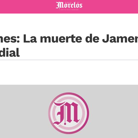
Diario de Morelos
es: La muerte de Jamen
ial