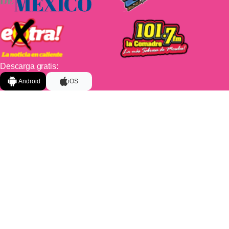
Descarga gratis:
Android
iOS