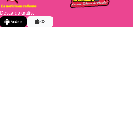
Descarga gratis:
Android
iOS