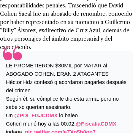
responsabilidades penales. Trascendió que David
Cohen Sacal fue un abogado de renombre, conocido
por haber representado en su momento a Guillermo
“Billy” Álvarez, exdirectivo de Cruz Azul, además de
otros personajes del ámbito empresarial y del
espectáculo.
LE PROMETIERON $30MIL por MATAR al
ABOGADO COHEN; ERAN 2 ATACANTES
Héctor Hdz confesó q acordaron pagarles después
del crimen.
Según él, su cómplice le dio esta arma, pero no
sabe xq querían asesinarlo.
Un
@PDI_FGJCDMX
lo baleo.
Cohen murió hoy a las 00:02.
@FiscaliaCDMX
indaga.
pic.twitter.com/eZXo5h8op7