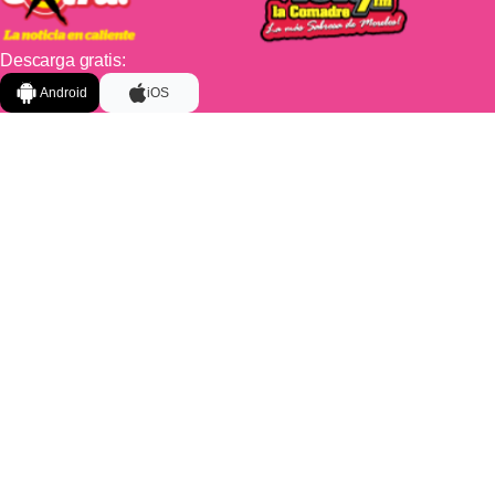
Descarga gratis:
Android
iOS