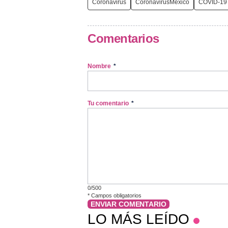
Coronavirus
CoronavirusMexico
COVID-19
Comentarios
Nombre
*
Tu comentario
*
0/500
*
Campos obligatorios
ENVIAR COMENTARIO
LO MÁS LEÍDO