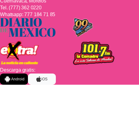
Cuernavaca, Morelos
Tel.
(777) 362 0220
Whatsapp:
777 184 71 85
Descarga gratis:
Android
iOS