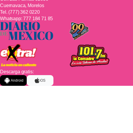
Cuernavaca, Morelos
Tel.
(777) 362 0220
Whatsapp:
777 184 71 85
Descarga gratis:
Android
iOS