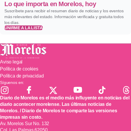
Lo que importa en Morelos, hoy
Suscríbete para recibir el resumen diario de noticias y los eventos
más relevantes del estado. Información verificada y gratuita todos
los días.
UNIRME A LA LISTA
Aviso legal
Política de cookies
Política de privacidad
Síguenos en:
Diario de Morelos es el medio más influyente en noticias del
diario acontecer morelense. Las últimas noticias de
Morelos. / Diario de Morelos te comparte las versiones
impresas sin costo.
Av. Morelos Sur No. 132
Col. Las Palmas 62050