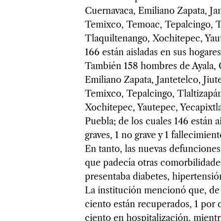
Cuernavaca, Emiliano Zapata, Jant
Temixco, Temoac, Tepalcingo, Te
Tlaquiltenango, Xochitepec, Yaut
166 están aisladas en sus hogares
También 158 hombres de Ayala, C
Emiliano Zapata, Jantetelco, Jiut
Temixco, Tepalcingo, Tlaltizapá
Xochitepec, Yautepec, Yecapixtl
Puebla; de los cuales 146 están a
graves, 1 no grave y 1 fallecimient
En tanto, las nuevas defuncione
que padecía otras comorbilidade
presentaba diabetes, hipertensió
La institución mencionó que, de 
ciento están recuperados, 1 por c
ciento en hospitalización, mient