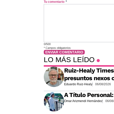
Tu comentario
*
0/500
*
Campos obligatorios
ENVIAR COMENTARIO
LO MÁS LEÍDO
Ruiz-Healy Times:
presuntos nexos c
Eduardo Ruiz-Healy
06/08/2026
A Título Personal
Omar Arizmendi Hernández
06/08