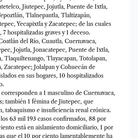
etelco, Jiutepec, Jojutla, Puente de Ixtla,
poztlán, Tlalnepantla, Tlaltizapán,
epec, Yecapixtla y Zacatepec; de las cuales
, 7 hospitalizadas graves y 1 deceso.
oatlán del Río, Cuautla, Cuernavaca,
epec, Jojutla, Jonacatepec, Puente de Ixtla,
n, Tlaquiltenango, Tlayacapan, Totolapan,
a, Zacatepec; Jolalpan y Cohuecán de
islados en sus hogares, 10 hospitalizados
o.
s corresponden a 1 masculino de Cuernavaca,
s; también 1 fémina de Jiutepec, que
n, tabaquismo e insuficiencia renal crónica.
los 63 mil 193 casos confirmados, 88 por
iento está en aislamiento domiciliario, 1 por
ras que el 10 por ciento lamentablemente ha