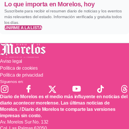
Lo que importa en Morelos, hoy
Suscríbete para recibir el resumen diario de noticias y los eventos
más relevantes del estado. Información verificada y gratuita todos
los días.
UNIRME A LA LISTA
Aviso legal
Política de cookies
Política de privacidad
Síguenos en:
Diario de Morelos es el medio más influyente en noticias del
diario acontecer morelense. Las últimas noticias de
Morelos. / Diario de Morelos te comparte las versiones
impresas sin costo.
Av. Morelos Sur No. 132
Col. Las Palmas 62050