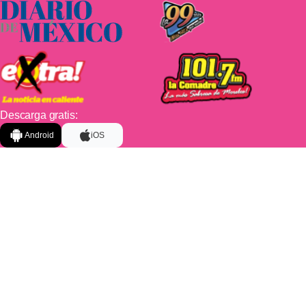
Descarga gratis:
Android
iOS