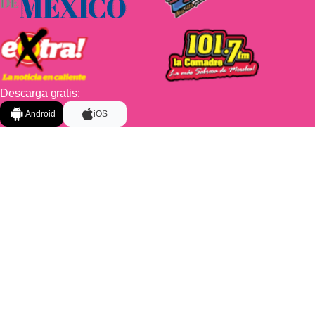
Descarga gratis:
Android
iOS