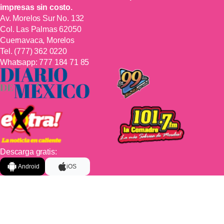
impresas sin costo.
Av. Morelos Sur No. 132
Col. Las Palmas 62050
Cuernavaca, Morelos
Tel.
(777) 362 0220
Whatsapp:
777 184 71 85
Descarga gratis:
Android
iOS