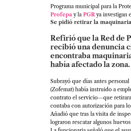
Programa municipal para la Prote
Profepa
y la
PGR
ya investigan e
Se pidió retirar la maquinaria
Refirió que la Red de 
recibió una denuncia c
encontraba maquinaria
había afectado la zona.
Subrayó que días antes personal 
(Zofemat) había instruido a em
contrato el servicio—que retirar
contaba con autorización para los
Añadió que tras la visita de insp
lograron rescatar algunos huevos
La funcionaria señaló que el asu