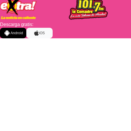
Descarga gratis:
Android
iOS