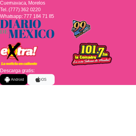
Cuernavaca, Morelos
Tel.
(777) 362 0220
Whatsapp:
777 184 71 85
Descarga gratis:
Android
iOS