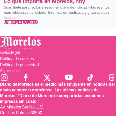
Lo que importa en Morelos, hoy
Suscríbete para recibir el resumen diario de noticias y los eventos
más relevantes del estado. Información verificada y gratuita todos
los días.
UNIRME A LA LISTA
Aviso legal
Política de cookies
Política de privacidad
Síguenos en:
Diario de Morelos es el medio más influyente en noticias del
diario acontecer morelense. Las últimas noticias de
Morelos. / Diario de Morelos te comparte las versiones
impresas sin costo.
Av. Morelos Sur No. 132
Col. Las Palmas 62050