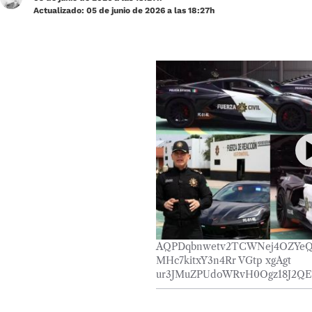
Actualizado: 05 de junio de 2026 a las 18:27h
AQPDqbnwetv2TCWNej4OZYeQ
MHc7kitxY3n4Rr VGtp xgAgt
ur3JMuZPUdoWRvH0Ogz18J2Q