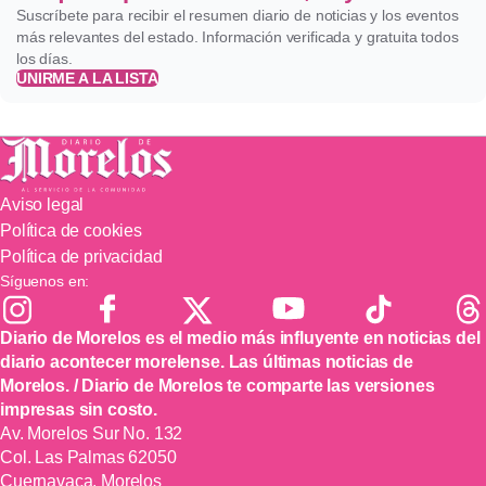
Suscríbete para recibir el resumen diario de noticias y los eventos
más relevantes del estado. Información verificada y gratuita todos
los días.
UNIRME A LA LISTA
Aviso legal
Política de cookies
Política de privacidad
Síguenos en:
Diario de Morelos es el medio más influyente en noticias del
diario acontecer morelense. Las últimas noticias de
Morelos. / Diario de Morelos te comparte las versiones
impresas sin costo.
Av. Morelos Sur No. 132
Col. Las Palmas 62050
Cuernavaca, Morelos