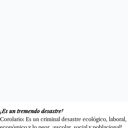
¡Es un tre­mendo desas­tre!
Coro­la­rio: Es un cri­mi­nal desas­tre eco­ló­gico, labo­ral,
eco­nó­mico y lo peor, ¡esco­lar, social y pobla­cio­nal!