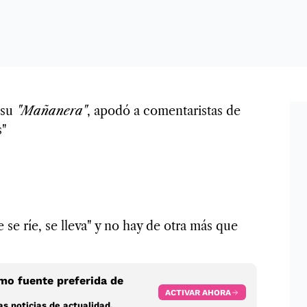
 su
"Mañanera"
, apodó a comentaristas de
s"
 se ríe, se lleva" y no hay de otra más que
o fuente preferida de
ACTIVAR AHORA
s noticias de actualidad.