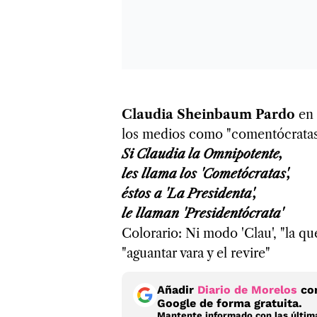
Claudia Sheinbaum Pardo
en
los medios como "comentócrata
Si Claudia la Omnipotente,
les llama los 'Cometócratas',
éstos a 'La Presidenta',
le llaman 'Presidentócrata'
Colorario: Ni modo 'Clau', "la que
"aguantar vara y el revire"
Añadir
Diario de Morelos
com
Google de forma gratuita.
Mantente informado con las última