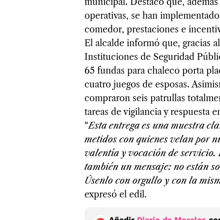
municipal. Destacó que, además d
operativas, se han implementado
comedor, prestaciones e incentivo
El alcalde informó que, gracias a
Instituciones de Seguridad Públi
65 fundas para chaleco porta pla
cuatro juegos de esposas. Asimi
compraron seis patrullas totalmen
tareas de vigilancia y respuesta e
“
Esta entrega es una muestra cl
metidos con quienes velan por n
valentía y vocación de servicio. 
también un mensaje: no están so
Úsenlo con orgullo y con la mi
expresó el edil.
Añadir
Diario de Morelos
com