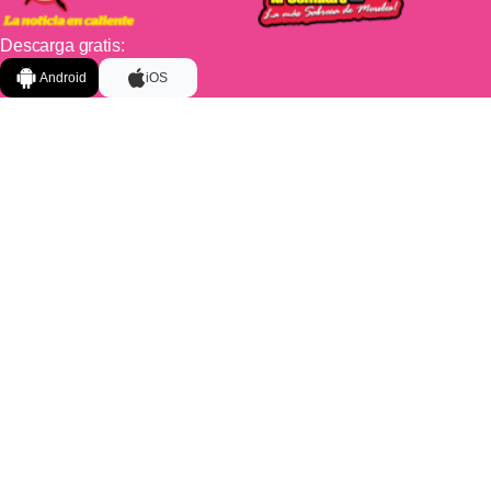
Descarga gratis:
Android
iOS