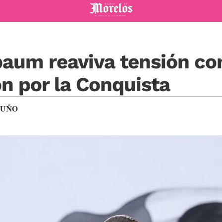
Diario de Morelos
aum reaviva tensión co
ón por la Conquista
DUÑO