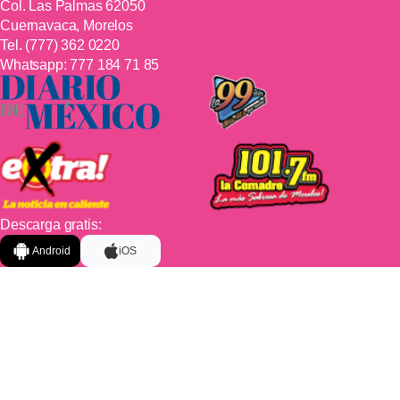
Col. Las Palmas 62050
Cuernavaca, Morelos
Tel.
(777) 362 0220
Whatsapp:
777 184 71 85
Descarga gratis:
Android
iOS