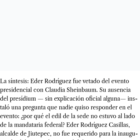
La sín­te­sis: Eder Rodrí­guez fue vetado del evento
pre­si­den­cial con Clau­dia Shein­baum. Su ausen­cia
del pre­sí­dium — sin expli­ca­ción ofi­cial alguna— ins­
taló una pre­gunta que nadie quiso res­pon­der en el
evento: ¿por qué el edil de la sede no estuvo al lado
de la man­da­ta­ria fede­ral? Eder Rodrí­guez Casi­llas,
alcalde de Jiu­te­pec, no fue reque­rido para la inau­gu­