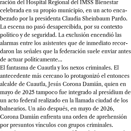
ra­ción del Hos­pi­tal Regio­nal del IMSS Bie­nes­tar
cele­brada en su pro­pio muni­ci­pio, en un acto enca­
be­zado por la pre­si­denta Clau­dia Shein­baum Pardo.
La escena no pasó desa­per­ci­bida, por su con­texto
polí­tico y de segu­ri­dad. La exclu­sión encen­dió las
alar­mas entre los asis­ten­tes que de inme­diato recor­
da­ron las seña­les que la fede­ra­ción suele enviar antes
de actuar polí­ti­ca­mente...
El fan­tasma de Cuautla y los nexos cri­mi­na­les. El
ante­ce­dente más cer­cano lo pro­ta­go­nizó el enton­ces
alcalde de Cuautla, Jesús Corona Damián, quien en
mayo de 2025 tam­poco fue inte­grado al pre­sí­dium de
un acto fede­ral rea­li­zado en la lla­mada ciu­dad de los
bal­nea­rios. Un año des­pués, en mayo de 2026,
Corona Damián enfrenta una orden de aprehen­sión
por pre­sun­tos vín­cu­los con gru­pos cri­mi­na­les.