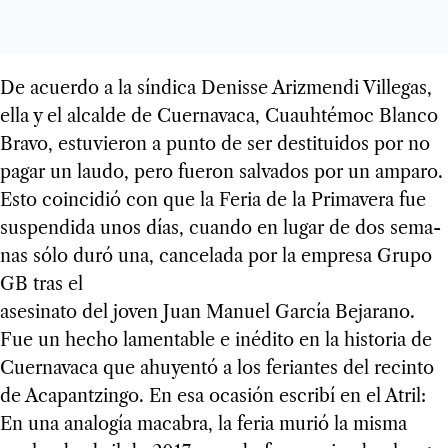
De acuerdo a la sín­dica Denisse Ariz­mendi Ville­gas,
ella y el alcalde de Cuer­na­vaca, Cuauh­té­moc Blanco
Bravo, estu­vie­ron a punto de ser des­ti­tui­dos por no
pagar un laudo, pero fue­ron sal­va­dos por un amparo.
Esto coin­ci­dió con que la Feria de la Pri­ma­vera fue
sus­pen­dida unos días, cuando en lugar de dos sema­
nas sólo duró una, can­ce­lada por la empresa Grupo
GB tras el
ase­si­nato del joven Juan Manuel Gar­cía Beja­rano.
Fue un hecho lamen­ta­ble e iné­dito en la his­to­ria de
Cuer­na­vaca que ahu­yentó a los ferian­tes del recinto
de Aca­pant­zingo. En esa oca­sión escribí en el Atril:
En una ana­lo­gía maca­bra, la feria murió la misma