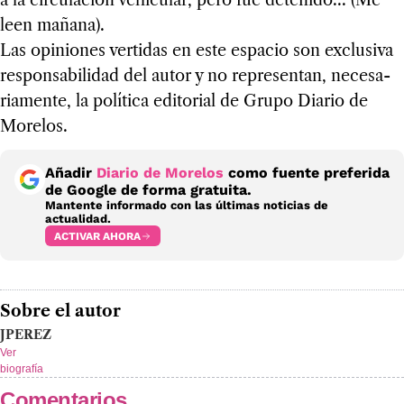
a la cir­cu­la­ción vehi­cu­lar, pero fue dete­nido... (Me
leen mañana).
Las opi­nio­nes ver­ti­das en este espa­cio son exclu­siva
res­pon­sa­bi­li­dad del autor y no repre­sen­tan, nece­sa­
ria­mente, la polí­tica edi­to­rial de Grupo Dia­rio de
More­los.
Añadir
Diario de Morelos
como fuente preferida
de Google de forma gratuita.
Mantente informado con las últimas noticias de
actualidad.
ACTIVAR AHORA
Sobre el autor
JPEREZ
Ver
biografía
Comentarios