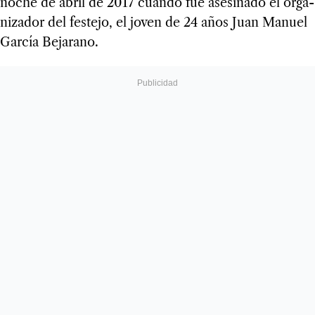
noche de abril de 2017 cuando fue ase­si­nado el orga­
ni­za­dor del fes­tejo, el joven de 24 años Juan Manuel
Gar­cía Beja­rano.