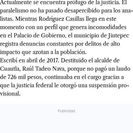
Actual­mente se encuen­tra pró­fugo de la jus­ti­cia. El
para­le­lismo no ha pasado desa­per­ci­bido para los ana­
lis­tas. Mien­tras Rodrí­guez Casi­llas llega en este
momento con un per­fil que genera inco­mo­di­da­des
en el Pala­cio de Gobierno, el muni­ci­pio de Jiu­te­pec
regis­tra denun­cias cons­tan­tes por deli­tos de alto
impacto que azo­tan a la pobla­ción.
Escribí en abril de 2017. Des­ti­tuido el alcalde de
Cuautla, Raúl Tadeo Nava, por­que no pagó un laudo
de 726 mil pesos, con­ti­nuaba en el cargo gra­cias a
que la jus­ti­cia fede­ral le otorgó una sus­pen­sión pro­
vi­sio­nal.