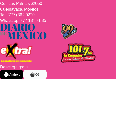
Col. Las Palmas 62050
Cuernavaca, Morelos
Tel.
(777) 362 0220
Whatsapp:
777 184 71 85
Descarga gratis:
Android
iOS