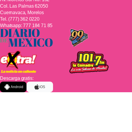
Col. Las Palmas 62050
Cuernavaca, Morelos
Tel.
(777) 362 0220
Whatsapp:
777 184 71 85
Descarga gratis:
Android
iOS