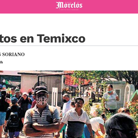
Diario de Morelos
ntos en Temixco
S SORIANO
3h