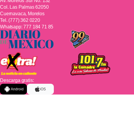
Av. Morelos Sur No. 132
Col. Las Palmas 62050
Cuernavaca, Morelos
Tel.
(777) 362 0220
Whatsapp:
777 184 71 85
Descarga gratis:
Android
iOS